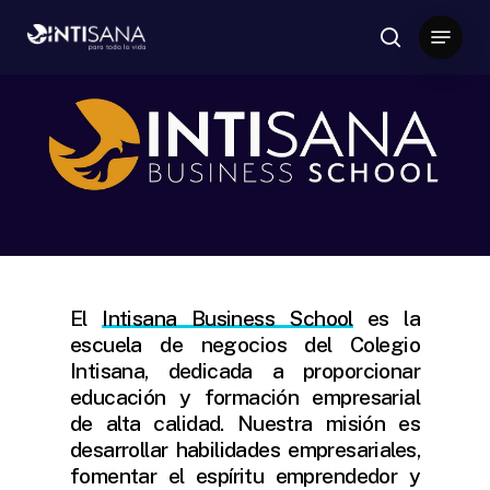
Skip
Menu
to
search
Close
main
Menu
content
El
Intisana Business School
es la
escuela de negocios del Colegio
Intisana, dedicada a proporcionar
educación y formación empresarial
de alta calidad. Nuestra misión es
desarrollar habilidades empresariales,
fomentar el espíritu emprendedor y