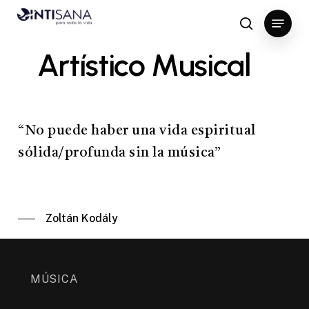
Skip
Menu
to
search
Close
main
A
r
t
í
s
t
i
c
o
M
u
s
i
c
a
l
Menu
content
“No puede haber una vida espiritual
sólida/profunda sin la música”
Zoltán Kodály
MÚSICA