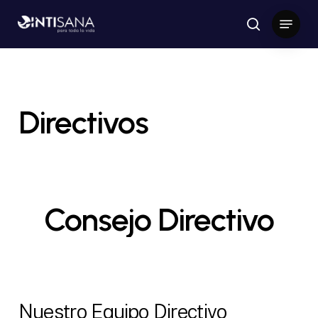
Skip
Menu
to
search
Close
main
Menu
content
Directivos
Consejo
Directivo
Nuestro Equipo Directivo