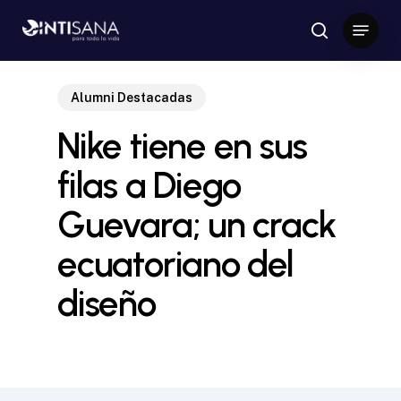
Skip
Menu
to
search
Close
main
Menu
content
Alumni Destacadas
Nike tiene en sus
filas a Diego
Guevara; un crack
ecuatoriano del
diseño