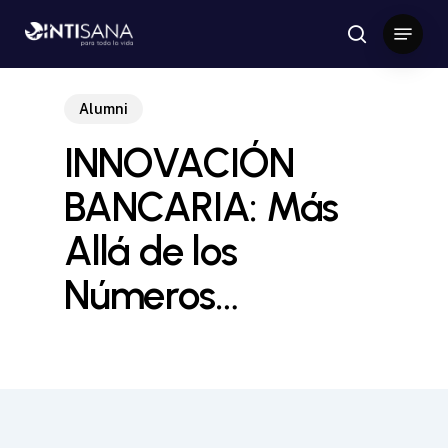
Skip
Menu
to
search
Close
main
Menu
content
Alumni
INNOVACIÓN
BANCARIA: Más
Allá de los
Números…