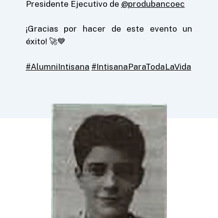
Presidente Ejecutivo de
@produbancoec
¡Gracias por hacer de este evento un
éxito! 🚀💙
#AlumniIntisana
#IntisanaParaTodaLaVida