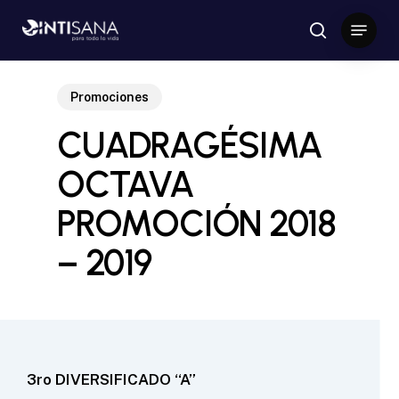
Skip
Menu
to
search
Close
main
Menu
content
Promociones
CUADRAGÉSIMA
OCTAVA
PROMOCIÓN 2018
– 2019
3ro DIVERSIFICADO “A”