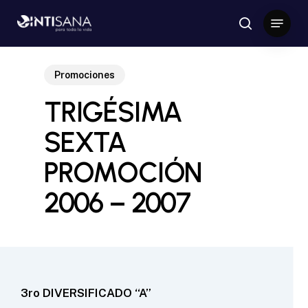
Skip
Menu
to
search
Close
main
Menu
content
Promociones
TRIGÉSIMA
SEXTA
PROMOCIÓN
2006 – 2007
3ro DIVERSIFICADO “A”