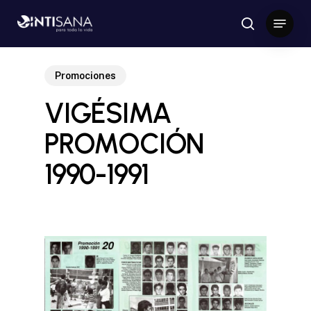
Skip
Menu
to
search
Close
main
Menu
content
Promociones
VIGÉSIMA
PROMOCIÓN
1990-1991