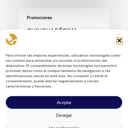
Promociones
QUINCUAGÉSIMA
SEGUNDA PROMOCIÓN
2022 – 2023
Para ofrecer las mejores experiencias, utilizamos tecnologías como
Modalidad Bachillerato Internacional 3ro
las cookies para almacenar y/o acceder a la información del
DIVERSIFICADO "A" Benavides Montalvo
dispositivo. El consentimiento de estas tecnologías nos permitirá
procesar datos como el comportamiento de navegación o las
Daniel Andrés Cabrera Moreno Henry Martín
identificaciones únicas en este sitio. No consentir o retirar el
Camacho…
consentimiento, puede afectar negativamente a ciertas
características y funciones.
Aceptar
Denegar
© Colegio Intisana
2026
- FINDES. RUC:
1791700112001