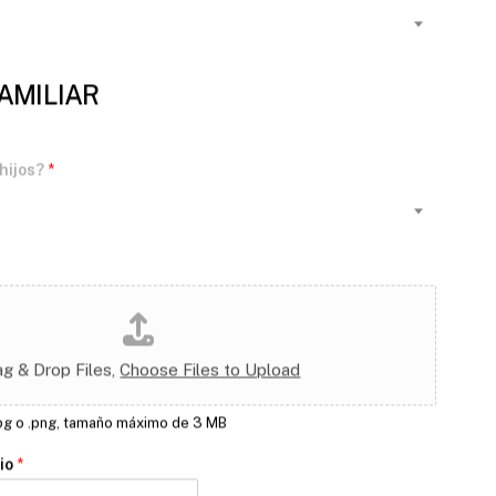
AMILIAR
 hijos?
*
ag & Drop Files,
Choose Files to Upload
pg o .png, tamaño máximo de 3 MB
lio
*