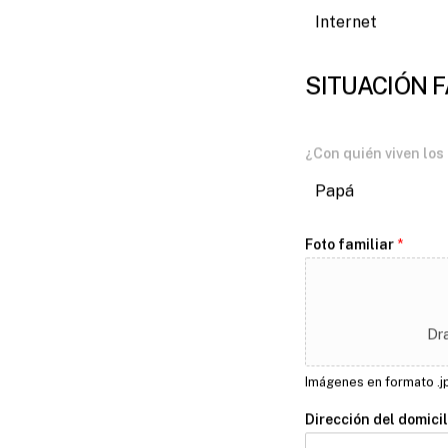
Internet
SITUACIÓN F
¿Con quién viven los
Papá
Foto familiar
*
Dr
Imágenes en formato .j
Dirección del domici