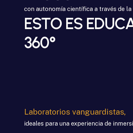
con
autonomía
científica
a
través
de
la
ESTO
ES
EDUC
360°
Laboratorios
vanguardistas,
ideales
para
una
experiencia
de
inmers