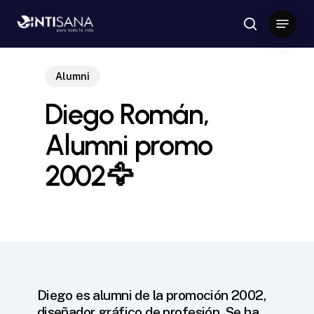
Skip
Menu
to
search
Close
main
Menu
content
Alumni
Diego Román,
Alumni promo
2002🦅
Diego es alumni de la promoción 2002,
diseñador gráfico de profesión. Se ha