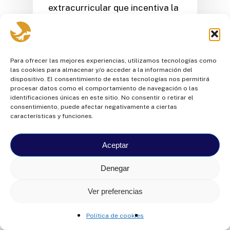
extracurricular que incentiva la
creatividad, el…
Para ofrecer las mejores experiencias, utilizamos tecnologías como
las cookies para almacenar y/o acceder a la información del
dispositivo. El consentimiento de estas tecnologías nos permitirá
procesar datos como el comportamiento de navegación o las
© Colegio Intisana
2026
- FINDES. RUC:
identificaciones únicas en este sitio. No consentir o retirar el
consentimiento, puede afectar negativamente a ciertas
1791700112001
características y funciones.
Av. Mariscal Sucre N46-33 y José Raygada
Aceptar
Denegar
Ver preferencias
Política de cookies