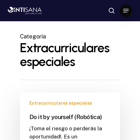
Skip
Menu
to
search
Close
main
Menu
content
Categoría
Extracurriculares
especiales
Extracurriculares especiales
Do it by yourself (Robótica)
¡Toma el riesgo o perderás la
oportunidad!. Es un