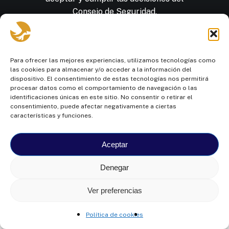
Consejo
de
Seguridad.
Para ofrecer las mejores experiencias, utilizamos tecnologías como
las cookies para almacenar y/o acceder a la información del
dispositivo. El consentimiento de estas tecnologías nos permitirá
Next Project
procesar datos como el comportamiento de navegación o las
UN Women
identificaciones únicas en este sitio. No consentir o retirar el
consentimiento, puede afectar negativamente a ciertas
características y funciones.
Aceptar
© Colegio Intisana
2026
- FINDES. RUC:
Denegar
1791700112001
Ver preferencias
Av. Mariscal Sucre N46-33 y José Raygada
Política de cookies