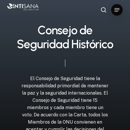
Skip
Menu
to
search
Close
main
Menu
content
C
o
n
s
e
j
o
d
e
S
e
g
u
r
i
d
a
d
H
i
s
t
ó
r
i
c
o
El
Consejo
de
Seguridad
tiene
la
responsabilidad
primordial
de
mantener
la
paz
y
la
seguridad
internacionales.
El
Consejo
de
Seguridad
tiene
15
miembros
y
cada
miembro
tiene
un
voto.
De
acuerdo
con
la
Carta,
todos
los
Miembros
de
la
ONU
convienen
en
aceptar
y
cumplir
las
decisiones
del