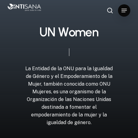
Skip
Menu
to
search
Close
main
Menu
content
U
N
W
o
m
e
n
La
Entidad
de
la
ONU
para
la
Igualdad
de
Género
y
el
Empoderamiento
de
la
Mujer,
también
conocida
como
ONU
Mujeres,
es
una
organismo
de
la
Organización
de
las
Naciones
Unidas
destinada
a
fomentar
el
empoderamiento
de
la
mujer
y
la
igualdad
de
género.