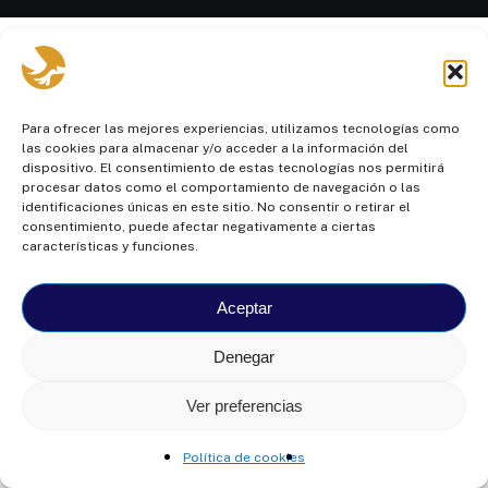
Next Project
Organización
Para ofrecer las mejores experiencias, utilizamos tecnologías como
las cookies para almacenar y/o acceder a la información del
de Estados
dispositivo. El consentimiento de estas tecnologías nos permitirá
procesar datos como el comportamiento de navegación o las
identificaciones únicas en este sitio. No consentir o retirar el
Americanos
consentimiento, puede afectar negativamente a ciertas
características y funciones.
Aceptar
Denegar
© Colegio Intisana
2026
- FINDES. RUC:
1791700112001
Ver preferencias
Av. Mariscal Sucre N46-33 y José Raygada
Política de cookies