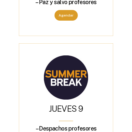
– Paz y salvo profesores
Agendar
J
U
E
V
E
S
9
– Despachos profesores