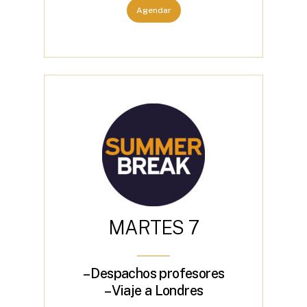
Agendar
M
A
R
T
E
S
7
– Despachos profesores
– Viaje a Londres