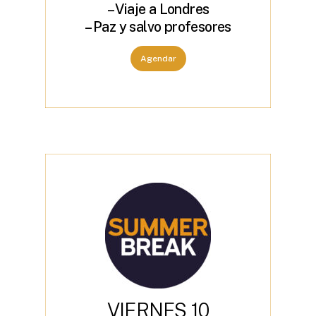
– Viaje a Londres
– Paz y salvo profesores
Agendar
V
I
E
R
N
E
S
1
0