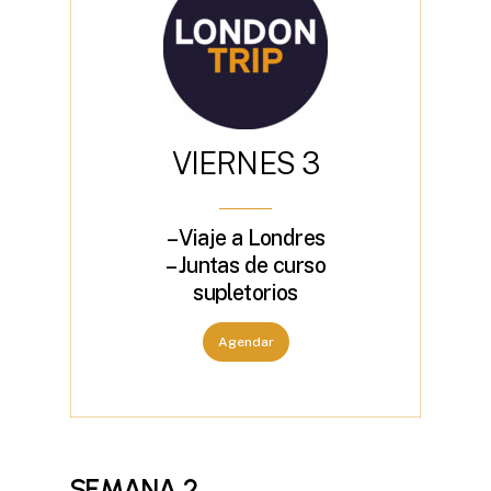
V
I
E
R
N
E
S
3
– Viaje a Londres
– Juntas de curso
supletorios
Agendar
SEMANA
2