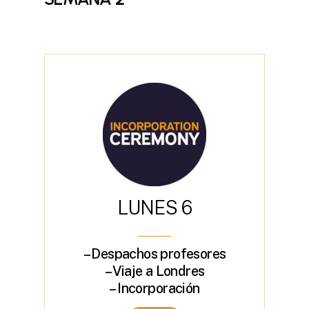
L
U
N
E
S
6
– Despachos profesores
– Viaje a Londres
– Incorporación