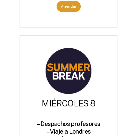
Agendar
M
I
É
R
C
O
L
E
S
8
– Despachos profesores
– Viaje a Londres