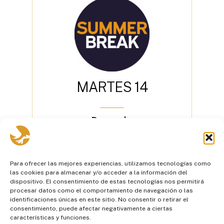
M
A
R
T
E
S
1
4
– Despachos
administrativos
– Trabajo equipos Primaria
y Secundaria
Para ofrecer las mejores experiencias, utilizamos tecnologías como
– Salida a vacaciones
las cookies para almacenar y/o acceder a la información del
personal docente
dispositivo. El consentimiento de estas tecnologías nos permitirá
procesar datos como el comportamiento de navegación o las
identificaciones únicas en este sitio. No consentir o retirar el
Agendar
consentimiento, puede afectar negativamente a ciertas
características y funciones.