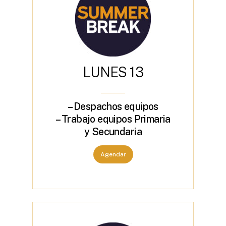
L
U
N
E
S
1
3
– Despachos equipos
– Trabajo equipos Primaria
y Secundaria
Agendar