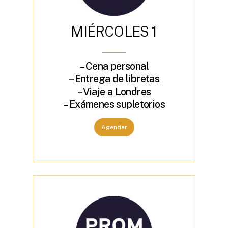
M
I
É
R
C
O
L
E
S
1
– Cena personal
– Entrega de libretas
– Viaje a Londres
– Exámenes supletorios
Agendar