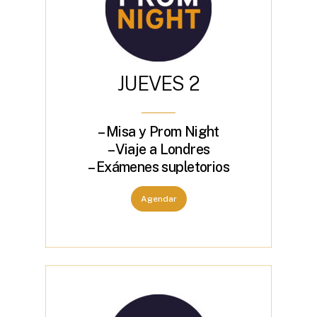
J
U
E
V
E
S
2
– Misa y Prom Night
– Viaje a Londres
– Exámenes supletorios
Agendar