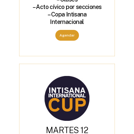
– Acto cívico por secciones
– Copa Intisana
Internacional
Agendar
M
A
R
T
E
S
1
2