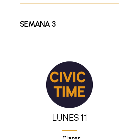
SEMANA
3
L
U
N
E
S
1
1
– Clases