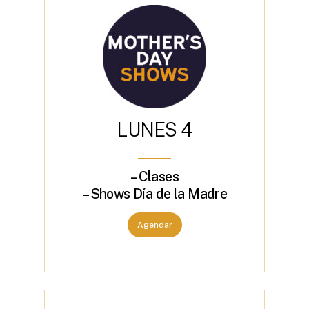
L
U
N
E
S
4
– Clases
– Shows Día de la Madre
Agendar