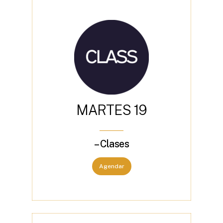
M
A
R
T
E
S
1
9
– Clases
Agendar