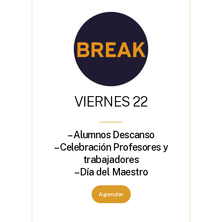
V
I
E
R
N
E
S
2
2
– Alumnos Descanso
– Celebración Profesores y
trabajadores
– Día del Maestro
Agendar