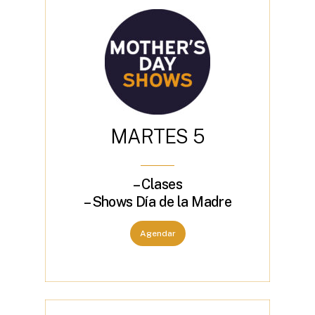
M
A
R
T
E
S
5
– Clases
– Shows Día de la Madre
Agendar