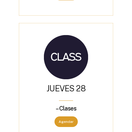
J
U
E
V
E
S
2
8
– Clases
Agendar