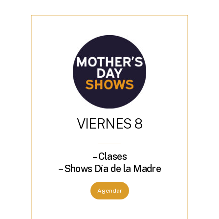
V
I
E
R
N
E
S
8
– Clases
– Shows Día de la Madre
Agendar