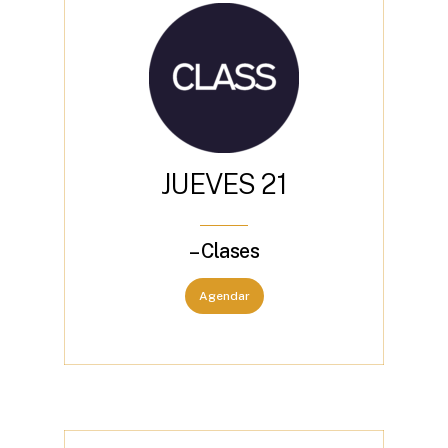
J
U
E
V
E
S
2
1
– Clases
Agendar