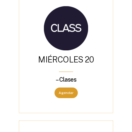
M
I
É
R
C
O
L
E
S
2
0
– Clases
Agendar