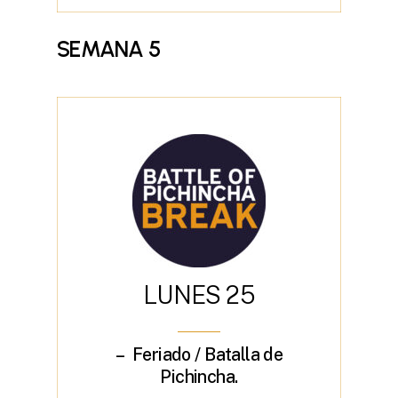
SEMANA
5
L
U
N
E
S
2
5
– Feriado / Batalla de
Pichincha.