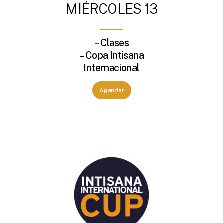
M
I
É
R
C
O
L
E
S
1
3
– Clases
– Copa Intisana
Internacional
Agendar