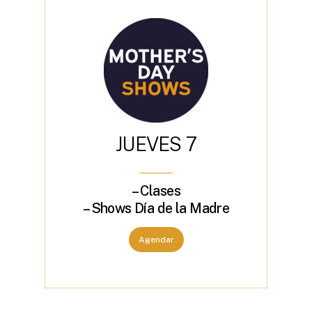
J
U
E
V
E
S
7
– Clases
– Shows Día de la Madre
Agendar