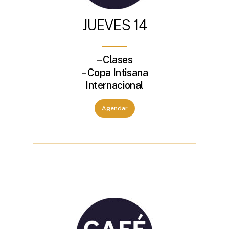
J
U
E
V
E
S
1
4
– Clases
– Copa Intisana
Internacional
Agendar