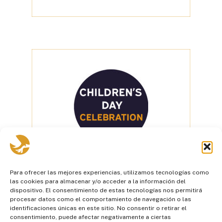
V
I
E
R
N
E
S
2
9
Para ofrecer las mejores experiencias, utilizamos tecnologías como
las cookies para almacenar y/o acceder a la información del
– VULQANO PARK
dispositivo. El consentimiento de estas tecnologías nos permitirá
procesar datos como el comportamiento de navegación o las
identificaciones únicas en este sitio. No consentir o retirar el
Agendar
consentimiento, puede afectar negativamente a ciertas