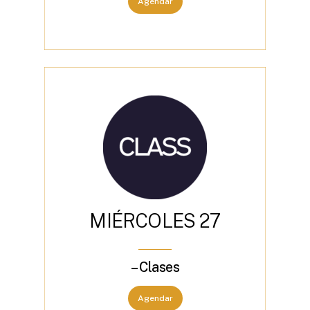
Agendar
M
I
É
R
C
O
L
E
S
2
7
– Clases
Agendar