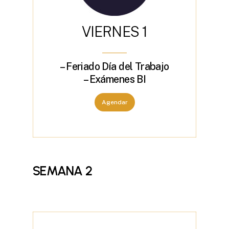
V
I
E
R
N
E
S
1
– Feriado Día del Trabajo
– Exámenes BI
Agendar
SEMANA
2