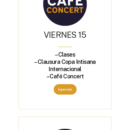
V
I
E
R
N
E
S
1
5
– Clases
– Clausura Copa Intisana
Internacional
– Café Concert
Agendar