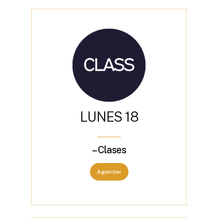
L
U
N
E
S
1
8
– Clases
Agendar