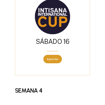
S
Á
B
A
D
O
1
6
Agendar
SEMANA
4