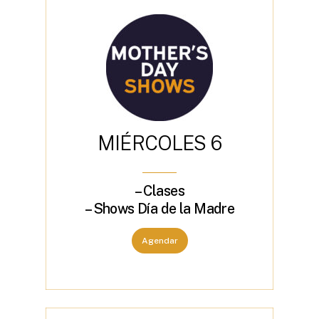
M
I
É
R
C
O
L
E
S
6
– Clases
– Shows Día de la Madre
Agendar