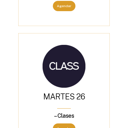
Agendar
M
A
R
T
E
S
2
6
– Clases