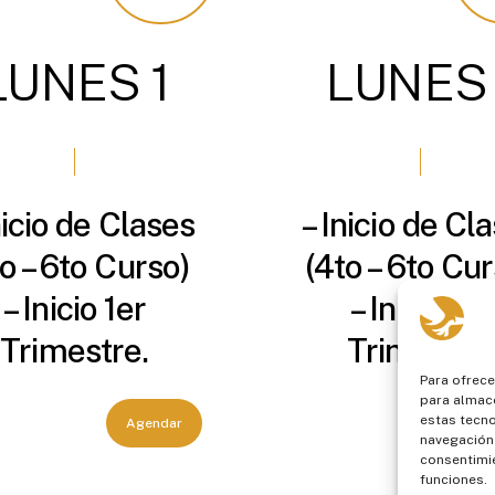
LUNES
1
LUNES
nicio de Clases
– Inicio de Cl
o – 6to Curso)
(4to – 6to Cu
– Inicio 1er
– Inicio 1er
Trimestre.
Trimestre.
Para ofrece
para almace
estas tecn
Agendar
Ag
navegación o
consentimie
funciones.