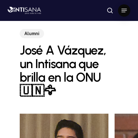
Skip
Menu
to
search
Close
main
Menu
content
Alumni
José A Vázquez,
un Intisana que
brilla en la ONU
🇺🇳🦅